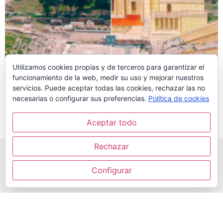
Utilizamos cookies propias y de terceros para garantizar el
funcionamiento de la web, medir su uso y mejorar nuestros
servicios. Puede aceptar todas las cookies, rechazar las no
EL TEATRO DE DIONISOS, COMPARA
necesarias o configurar sus preferencias.
Política de cookies
AHORA Y ANTES – 10 FOTOS DE
Aceptar todo
GRECIA
Rechazar
© DESDE 2011 - 2026 | HISTORIA Y
Configurar
ARQUEOLOGÍA - TODOS LOS DERECHOS
RESERVADOS​