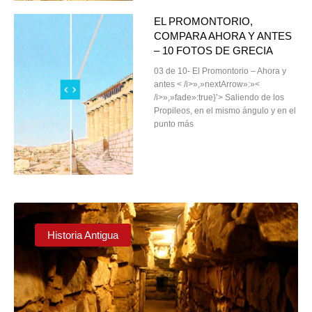
EL PROMONTORIO,
COMPARA AHORA Y ANTES
– 10 FOTOS DE GRECIA
03 de 10- El Promontorio – Ahora y
antes < /i>»,»nextArrow»:»<
/i>»,»fade»:true}’> Saliendo de los
Propileos, en el mismo ángulo y en el
punto más
Historia Antigua