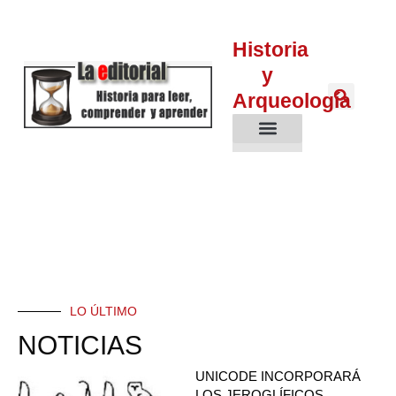
Historia
y
Arqueología
Historia Antigua
Edad Media
Edad Moderna
Edad Contemporáne
LO ÚLTIMO
NOTICIAS
UNICODE INCORPORARÁ
LOS JEROGLÍFICOS