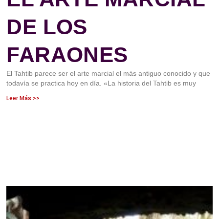
DE LOS
FARAONES
El Tahtib parece ser el arte marcial el más antiguo conocido y que
todavía se practica hoy en día. «La historia del Tahtib es muy
Leer Más >>