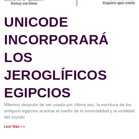
UNICODE
INCORPORARÁ
LOS
JEROGLÍFICOS
EGIPCIOS
Milenios después de ser usada por última vez, la escritura de los
antiguos egipcios acaricia el sueño de la inmortalidad y la viralidad
del mundo
Leer Más >>