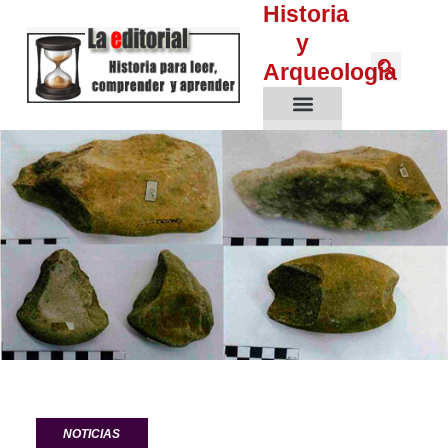
Historia
y
Arqueología
Historia Antigua
Edad Media
Edad Moderna
Edad Contemporáne
NOTICIAS