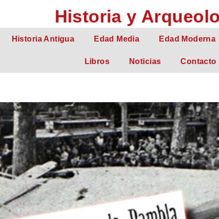
Historia y Arqueol
Historia Antigua
Edad Media
Edad Moderna
Libros
Noticias
Contacto