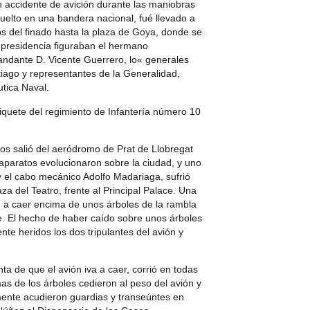
un accidente de avición durante las maniobras
nvuelto en una bandera nacional, fué llevado a
del finado hasta la plaza de Goya, donde se
a presidencia figuraban el hermano
mandante D. Vicente Guerrero, lo« generales
iago y representantes de la Generalidad,
tica Naval.
iquete del regimiento de Infantería número 10
tos salió del aeródromo de Prat de Llobregat
s aparatos evolucionaron sobre la ciudad, y uno
 y el cabo mecánico Adolfo Madariaga, sufrió
a del Teatro, frente al Principal Palace. Una
ué a caer encima de unos árboles de la rambla
e. El hecho de haber caído sobre unos árboles
te heridos los dos tripulantes del avión y
ta de que el avión iva a caer, corrió en todas
s de los árboles cedieron al peso del avión y
ente acudieron guardias y transeúntes en