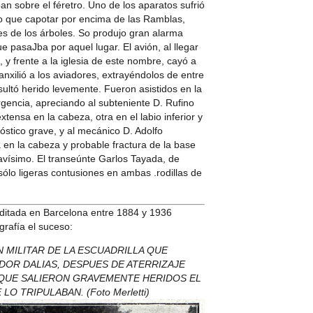
n sobre el féretro. Uno de los aparatos sufrió
vo que capotar por encima de las Ramblas,
es de los árboles. So produjo gran alarma
e pasaJba por aquel lugar. El avión, al llegar
 y frente a la iglesia de este nombre, cayó a
 anxilió a los aviadores, extrayéndolos de entre
sultó herido levemente. Fueron asistidos en la
gencia, apreciando al subteniente D. Rufino
ensa en la cabeza, otra en el labio inferior y
stico grave, y al mecánico D. Adolfo
 en la cabeza y probable fractura de la base
avísimo. El transeúnte Garlos Tayada, de
 sólo ligeras contusiones en ambas .rodillas de
editada en Barcelona entre 1884 y 1936
grafía el suceso:
 MILITAR DE LA ESCUADRILLA QUE
DOR DALIAS, DESPUES DE ATERRIZAJE
 QUE SALIERON GRAVEMENTE HERIDOS EL
 TRIPULABAN. (Foto Merletti)