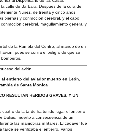
e Núñez al Dispensario de las Casas
 la calle de Barbará. Después de la cura de
ubteniente Núñez, de treinta y cinco años,
as piernas y conmoción cerebral, y el cabo
, conmoción cerebral, magullamiento general y
cuartel de la Rambla del Centro, al mando de un
l avión, pues se corría el peligro de que se
os bomberos.
 suceso del avión:
al entierro del aviador muerto en León,
a rambla de Santa Mónica
CO RESULTAN HERIDOS GRAVES, Y UN
uatro de la tarde ha tenido lugar el entierro
ñor Dalias, muerto a consecuencia de un
urante las maniobras militares. El cadáver fué
 tarde se verificaba el entierro. Varios