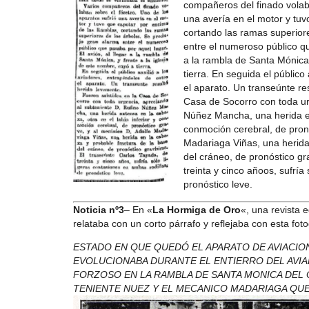
compañeros del finado volaba
una avería en el motor y tu
cortando las ramas superior
entre el numeroso público qu
a la rambla de Santa Mónica,
tierra. En seguida el público
el aparato. Un transeúnte re
Casa de Socorro con toda ur
Núñez Mancha, una herida ext
conmoción cerebral, de pronó
Madariaga Viñas, una herida
del cráneo, de pronóstico gr
treinta y cinco añoos, sufría
pronóstico leve.
Noticia nº3
– En «
La Hormiga de Oro
«, una revista 
relataba con un corto párrafo y reflejaba con esta foto
ESTADO EN QUE QUEDÓ EL APARATO DE AVIACION
EVOLUCIONABA DURANTE EL ENTIERRO DEL AVIA
FORZOSO EN LA RAMBLA DE SANTA MONICA DEL
TENIENTE NUEZ Y EL MECANICO MADARIAGA QUE LO