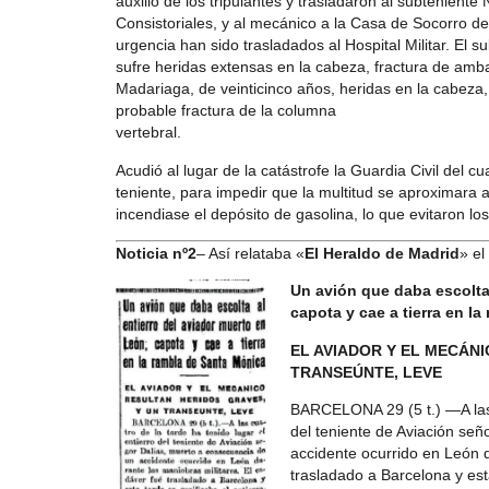
auxilio de los tripulantes y trasladaron al subtenient
Consistoriales, y al mecánico a la Casa de Socorro de
urgencia han sido trasladados al Hospital Militar. El s
sufre heridas extensas en la cabeza, fractura de amb
Madariaga, de veinticinco años, heridas en la cabeza
probable fractura de la columna
vertebral.
Acudió al lugar de la catástrofe la Guardia Civil del 
teniente, para impedir que la multitud se aproximara a
incendiase el depósito de gasolina, lo que evitaron l
Noticia nº2
– Así relataba «
El Heraldo de Madrid
» el
Un avión que daba escolta 
capota y cae a tierra en l
EL AVIADOR Y EL MECÁNI
TRANSEÚNTE, LEVE
BARCELONA 29 (5 t.) —A las c
del teniente de Aviación se
accidente ocurrido en León d
trasladado a Barcelona y esta