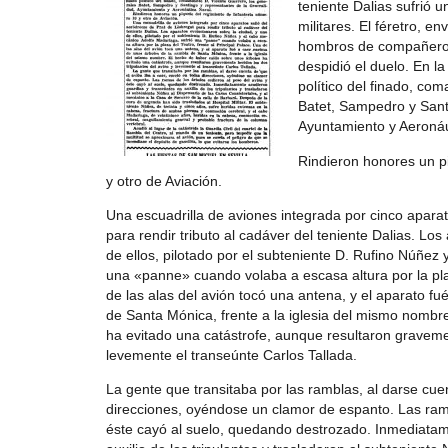
teniente Dalias sufrió 
militares. El féretro, e
hombros de compañeros 
despidió el duelo. En l
político del finado, co
Batet, Sampedro y Sant
Ayuntamiento y Aeronáu
Rindieron honores un p
y otro de Aviación.
Una escuadrilla de aviones integrada por cinco apara
para rendir tributo al cadáver del teniente Dalias. Lo
de ellos, pilotado por el subteniente D. Rufino Núñez
una «panne» cuando volaba a escasa altura por la plaz
de las alas del avión tocó una antena, y el aparato f
de Santa Mónica, frente a la iglesia del mismo nombr
ha evitado una catástrofe, aunque resultaron gravemen
levemente el transeúnte Carlos Tallada.
La gente que transitaba por las ramblas, al darse cuen
direcciones, oyéndose un clamor de espanto. Las rama
éste cayó al suelo, quedando destrozado. Inmediatam