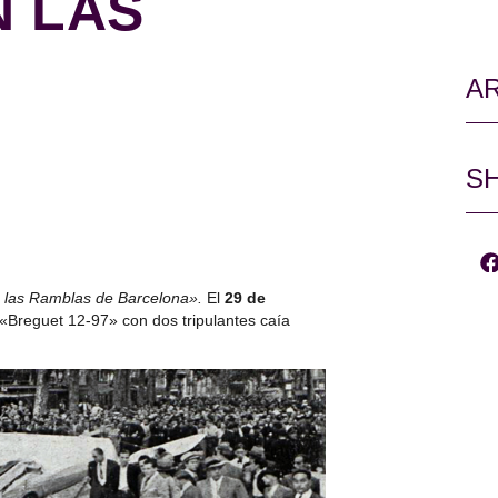
N LAS
AR
SH
en las Ramblas de Barcelona».
El
29 de
 «Breguet 12-97» con dos tripulantes caía