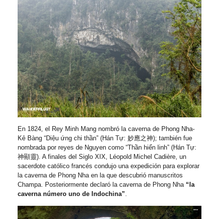
En 1824, el Rey Minh Mang nombró la caverna de Phong Nha-
Kẻ Bàng “Diệu ứng chi thần” (Hán Tự: 妙應之神); también fue
nombrada por reyes de Nguyen como “Thần hiển linh” (Hán Tự:
神顯靈). A finales del Siglo XIX, Léopold Michel Cadière, un
sacerdote católico francés condujo una expedición para explorar
la caverna de Phong Nha en la que descubrió manuscritos
Champa. Posteriormente declaró la caverna de Phong Nha
“la
caverna número uno de Indochina”
.